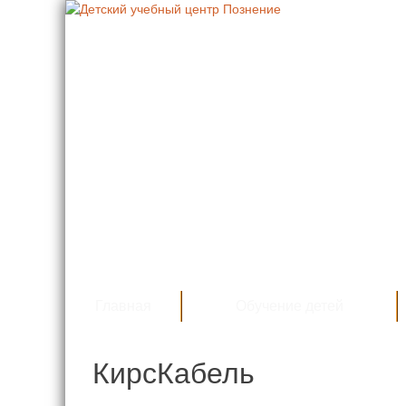
Главная
Обучение детей
КирсКабель