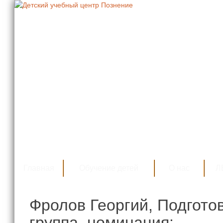
Главная
Обучение детей
О нас
Л
Фролов Георгий, Подгото
группа, номинация: