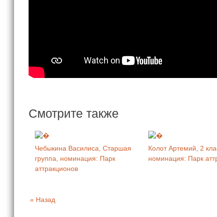
Смотрите также
Чебыкина Василиса, Старшая
Колот Артемий, 2 кла
группа, номинация: Парк
номинация: Парк атт
аттракционов
« Назад