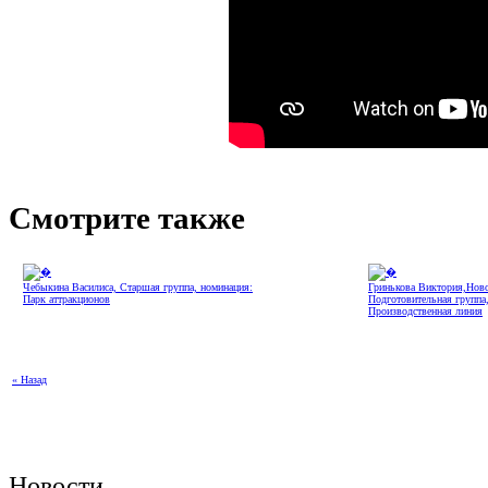
Смотрите также
Чебыкина Василиса, Старшая группа, номинация:
Гринькова Виктория,Нов
Парк аттракционов
Подготовительная группа
Производственная линия
« Назад
Новости